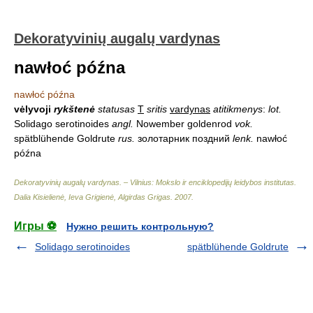
Dekoratyvinių augalų vardynas
nawłoć późna
nawłoć późna
vėlyvoji
rykštenė
statusas
T
sritis
vardynas
atitikmenys
:
lot.
Solidago serotinoides
angl.
Nowember goldenrod
vok.
spätblühende Goldrute
rus.
золотарник поздний
lenk.
nawłoć
późna
Dekoratyvinių augalų vardynas. – Vilnius: Mokslo ir enciklopedijų leidybos institutas
.
Dalia Kisielienė, Ieva Grigienė, Algirdas Grigas
.
2007
.
Игры ⚽
Нужно решить контрольную?
Solidago serotinoides
spätblühende Goldrute