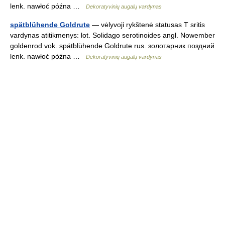
lenk. nawłoć późna …
Dekoratyvinių augalų vardynas
spätblühende Goldrute
— vėlyvoji rykštenė statusas T sritis
vardynas atitikmenys: lot. Solidago serotinoides angl. Nowember
goldenrod vok. spätblühende Goldrute rus. золотарник поздний
lenk. nawłoć późna …
Dekoratyvinių augalų vardynas