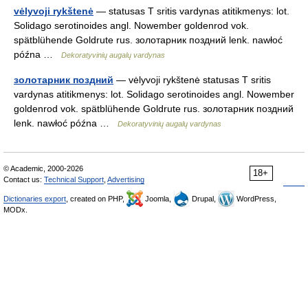
vėlyvoji rykštenė
— statusas T sritis vardynas atitikmenys: lot.
Solidago serotinoides angl. Nowember goldenrod vok.
spätblühende Goldrute rus. золотарник поздний lenk. nawłoć
późna …
Dekoratyvinių augalų vardynas
золотарник поздний
— vėlyvoji rykštenė statusas T sritis
vardynas atitikmenys: lot. Solidago serotinoides angl. Nowember
goldenrod vok. spätblühende Goldrute rus. золотарник поздний
lenk. nawłoć późna …
Dekoratyvinių augalų vardynas
© Academic, 2000-2026
18+
Contact us:
Technical Support
,
Advertising
Dictionaries export
, created on PHP,
Joomla,
Drupal,
WordPress,
MODx.