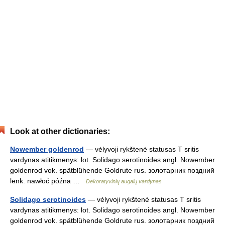
Look at other dictionaries:
Nowember goldenrod
— vėlyvoji rykštenė statusas T sritis
vardynas atitikmenys: lot. Solidago serotinoides angl. Nowember
goldenrod vok. spätblühende Goldrute rus. золотарник поздний
lenk. nawłoć późna …
Dekoratyvinių augalų vardynas
Solidago serotinoides
— vėlyvoji rykštenė statusas T sritis
vardynas atitikmenys: lot. Solidago serotinoides angl. Nowember
goldenrod vok. spätblühende Goldrute rus. золотарник поздний